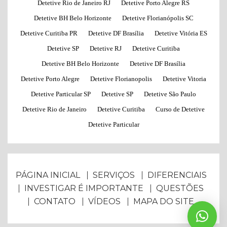
Detetive Rio de Janeiro RJ
Detetive Porto Alegre RS
Detetive BH Belo Horizonte
Detetive Florianópolis SC
Detetive Curitiba PR
Detetive DF Brasília
Detetive Vitória ES
Detetive SP
Detetive RJ
Detetive Curitiba
Detetive BH Belo Horizonte
Detetive DF Brasília
Detetive Porto Alegre
Detetive Florianopolis
Detetive Vitoria
Detetive Particular SP
Detetive SP
Detetive São Paulo
Detetive Rio de Janeiro
Detetive Curitiba
Curso de Detetive
Detetive Particular
PÁGINA INICIAL
SERVIÇOS
DIFERENCIAIS
INVESTIGAR É IMPORTANTE
QUESTÕES
CONTATO
VÍDEOS
MAPA DO SITE